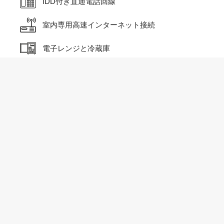
IDD付き直通電話回線
室内専用高速インターネット接続
電子レンジと冷蔵庫
電子ケトル
紅茶とコーヒーのサービス
ダイニングテーブル
パントリー、調理エリア、備品
灰皿
洗濯機
化粧台